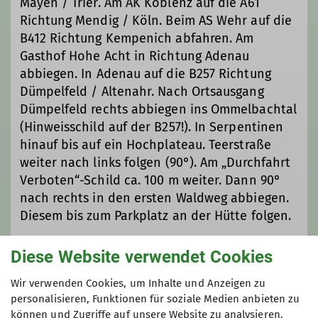
Mayen / Trier. Am AK Koblenz auf die A61
Richtung Mendig / Köln. Beim AS Wehr auf die
B412 Richtung Kempenich abfahren. Am
Gasthof Hohe Acht in Richtung Adenau
abbiegen. In Adenau auf die B257 Richtung
Dümpelfeld / Altenahr. Nach Ortsausgang
Dümpelfeld rechts abbiegen ins Ommelbachtal
(Hinweisschild auf der B257!). In Serpentinen
hinauf bis auf ein Hochplateau. Teerstraße
weiter nach links folgen (90°). Am „Durchfahrt
Verboten“-Schild ca. 100 m weiter. Dann 90°
nach rechts in den ersten Waldweg abbiegen.
Diesem bis zum Parkplatz an der Hütte folgen.
Diese Website verwendet Cookies
Verantwortliche Person(en)
Wir verwenden Cookies, um Inhalte und Anzeigen zu
Hüttenwart: Anne Drechsler Hüttenreferent*in:
personalisieren, Funktionen für soziale Medien anbieten zu
Harald Buchner Hüttenreferent*in: Dirk Fergen
können und Zugriffe auf unsere Website zu analysieren.