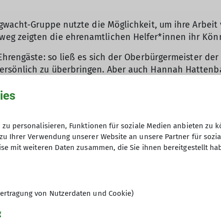
gwacht-Gruppe nutzte die Möglichkeit, um ihre Arbeit 
g zeigten die ehrenamtlichen Helfer*innen ihr Kön
Ehrengäste: so ließ es sich der Oberbürgermeister der
rsönlich zu überbringen. Aber auch Hannah Hattenbac
pke, der vor kurzem erst von der Para-Climbing WM au
ies
© Uwe Henning
h, zog am Ende des Tages ein positives Fazit: „Es ist
 DAV Koblenz interessieren. 120 Jahre Vereinsgeschic
zu personalisieren, Funktionen für soziale Medien anbieten zu k
orne schauen. Der Tag hat gezeigt: Unser Verein lebt
zu Ihrer Verwendung unserer Website an unsere Partner für sozi
se mit weiteren Daten zusammen, die Sie ihnen bereitgestellt ha
lfer*innen, an unsere Gäste und natürlich an unsere M
ertragung von Nutzerdaten und Cookie)
g