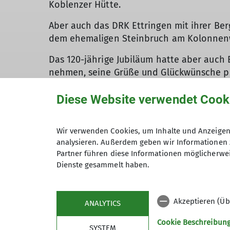
Koblenzer Hütte.
Aber auch das DRK Ettringen mit ihrer Ber
dem ehemaligen Steinbruch am Kolonnenwe
Das 120-jährige Jubiläum hatte aber auch 
nehmen, seine Grüße und Glückwünsche pe
Bouldern und Para-Kletterer Sebastian De
Diese Website verwendet Cook
Der Vorsitzende der Sektion, Norbert Dötsc
für unsere Arbeit und die Gemeinschaft im
Wir verwenden Cookies, um Inhalte und Anzeigen 
Wichtigste ist, dass wir gemeinsam nach v
analysieren. Außerdem geben wir Informationen 
Zusammenhalt.“
Partner führen diese Informationen möglicherwei
Dienste gesammelt haben.
Ein herzliches Dankeschön geht an alle He
Besonderem gemacht haben.
Akzeptieren (Üb
ANALYTICS
Cookie Beschreibun
SYSTEM