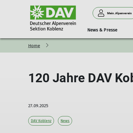
Mein.Alpenverein
News & Presse
Home
Bergsteigen
Vorträge
Geschäftsstelle
Neues aus der Sektion
Hütten
Donnerstagssport
Kurse & Touren
Personen
Verleih
Familien
120 Jahre DAV Kob
27.09.2025
DAV Koblenz
News