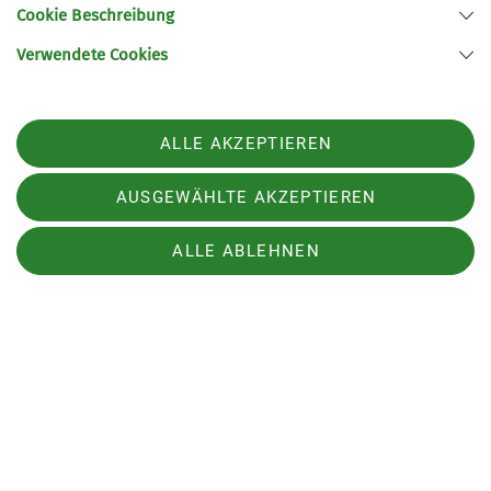
Cookie Beschreibung
Verwendete Cookies
ALLE AKZEPTIEREN
AUSGEWÄHLTE AKZEPTIEREN
ALLE ABLEHNEN
Gut gerüstet starteten wir unsere vier
Schneeschuhtouren. Die Längen waren variabel
und so waren wir meistens zwischen 5 bis 7
Stunden unterwegs. Das Erlebnis
Schneeschuhgehen hat uns begeistert. Abseits
vom alpinen Massentourismus suchten wir in