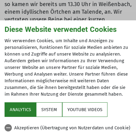
so kamen wir bereits um 13.30 Uhr in Weißenbach,
einem idyllischen Örtchen am Talende, an. Wir
vertraten unsere Beine bei einer kurzen
Wanderung zu einer naheliegenden Hütte -
Diese Website verwendet Cookies
diesmal noch ohne Schneeschuhe.
Wir verwenden Cookies, um Inhalte und Anzeigen zu
Am Folgetag ging es nicht auf große Tour in die
personalisieren, Funktionen für soziale Medien anbieten zu
beeindruckende Natur, sondern wir lernten den
können und Zugriffe auf unsere Website zu analysieren.
Außerdem geben wir Informationen zu Ihrer Verwendung
Umgang mit der LVS-Ausrüstung. Die Abkürzung
unserer Website an unsere Partner für soziale Medien,
LVS steht dabei für den sperrigen Begriff der
Werbung und Analysen weiter. Unsere Partner führen diese
Lawinenverschüttetensuche. Eine gute Lawinen-
Informationen möglicherweise mit weiteren Daten
Ausbildung kann bei Wintertouren die
zusammen, die Sie ihnen bereitgestellt haben oder die sie
Lebensversicherung sein. Unsere Ausbilder Peter
im Rahmen Ihrer Nutzung der Dienste gesammelt haben.
und Bernd vom DAV Rhein Sieg gestalteten das
LVS-Training kurzweilig und wir fanden unsere
ANALYTICS
SYSTEM
YOUTUBE VIDEOS
Übungs-Verschütteten immer schneller.
Akzeptieren (Übertragung von Nutzerdaten und Cookie)