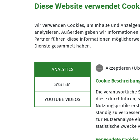
Diese Website verwendet Cook
Das Gemäuer stammt aus dem 13. Jahrhund
Es ging weiter bergab zu einer kleinen Ka
Wir verwenden Cookies, um Inhalte und Anzeigen 
Blick zur Virneburg bergan durch einen li
analysieren. Außerdem geben wir Informationen 
Weg führt uns jetzt über Freilingen zum 
Partner führen diese Informationen möglicherwei
Dienste gesammelt haben.
Durch blühende Wiesen mit Magariten, und
und bizarre Wacholder begleiten uns. Dur
führt uns zu einem Brunnen und der schwa
Akzeptieren (Üb
ANALYTICS
eingerichtet.
Cookie Beschreibun
SYSTEM
Ein kleiner Abstecher bringt uns dann zur 
Die verantwortliche 
diese durchführen, s
Der Weg führt uns dann an der Nitz zurüc
YOUTUBE VIDEOS
Nutzungsprofile erste
Hangkante entlang mit tollen Ausblicken er
ständig zu verbessern
Blumenrather Heide mit Wacholderbüschen
zur Nutzeranalyse ei
statistische Zwecke v
Text: UW
Bilder: ES
Verwendete Cookies