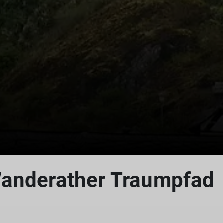
© DAV Koblenz
Wanderather Traumpfad