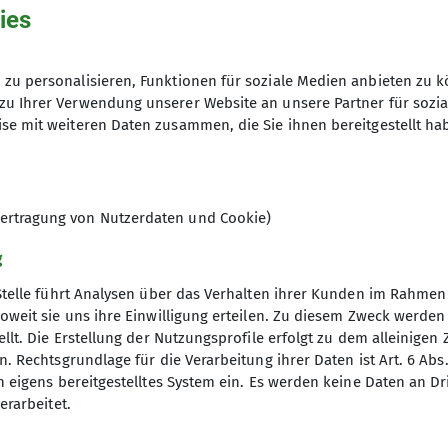
ies
ert und zeugt von der machtvollen Stellung der Graf
pelle, durch enge Gassen von Virneburg, über den Nitz
zu personalisieren, Funktionen für soziale Medien anbieten zu k
chten Wald. Über offene Wiesenfläche und blühende Gin
zu Ihrer Verwendung unserer Website an unsere Partner für sozi
Wanderather Traumpfad.
se mit weiteren Daten zusammen, die Sie ihnen bereitgestellt ha
 fantastischen Weitblicken geht es weiter. Weite Gr
ch ein Spalier von blühendem Ginster wandern wir be
rzen Madonna. Hier ist ein schöner Rastplatz und ein
ertragung von Nutzerdaten und Cookie)
g
St. Jost Kapelle. Sehenswert sind hier der kunstvolle 
Stelle führt Analysen über das Verhalten ihrer Kunden im Rahmen
oweit sie uns ihre Einwilligung erteilen. Zu diesem Zweck werde
k zum zweiten Teil des Virneburger Traumpfades. Es g
llt. Die Erstellung der Nutzungsprofile erfolgt zu dem alleinigen 
reichen wir die Virneburger Schutzhütte. Ein letzter A
. Rechtsgrundlage für die Verarbeitung ihrer Daten ist Art. 6 Abs. 
, Heideflächen blühendem Ginster und Blick zur Nürb
n eigens bereitgestelltes System ein. Es werden keine Daten an D
erarbeitet.