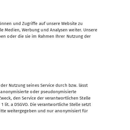
en von Virneburg.
bach und auf der anderen Talseite mit
önnen und Zugriffe auf unsere Website zu
sterbüsche geht es zurück ins Tal. Der
ale Medien, Werbung und Analysen weiter. Unsere
ben oder die sie im Rahmen Ihrer Nutzung der
asflächen leuchtend gelbe Ginsterbüsche
rgab ins Achterbachtal. Der Achterbach
 Gedenkstein für die Jodokuspilger
Altar und die Wandfresken.
 der Nutzung seines Service durch bzw. lässt
n anonymisierte oder pseudonymisierte
eht bergan und auf schmalen Pfaden an der
Zweck, den Service der verantwortlichen Stelle
ufstieg bringt uns wieder zur
1 lit. a DSGVO. Die verantwortliche Stelle setzt
urg.
ritte weitergegeben und nur anonymisiert für