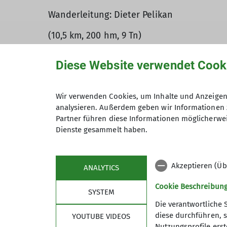
Wanderleitung: Dieter Pelikan
(10,5 km, 200 hm, 9 Tn)
Diese Website verwendet Cook
Die heutige Wanderung auf dem Gehaichnis
dagegen.
Wir verwenden Cookies, um Inhalte und Anzeigen 
analysieren. Außerdem geben wir Informationen 
Tiefhängende Wolken und Nieselregen zum 
Partner führen diese Informationen möglicherwei
Teilnehmer*innen zu einer gemütlichen un
Dienste gesammelt haben.
Teilnehmer. Nach kurzweiligen 3,5 Stunde
eingekehrten.
Akzeptieren (Üb
ANALYTICS
Bericht Dieter Pelikan
Cookie Beschreibun
Bilder Regine Rouget
SYSTEM
Die verantwortliche 
diese durchführen, s
YOUTUBE VIDEOS
Nutzungsprofile erste