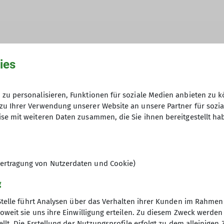
ies
weg bei Bickenbach hatte uns tolle Ausblicke verspr
zu personalisieren, Funktionen für soziale Medien anbieten zu k
zu Ihrer Verwendung unserer Website an unsere Partner für sozi
Start hielten uns aber nicht von dieser Dienstagswa
se mit weiteren Daten zusammen, die Sie ihnen bereitgestellt ha
d rundum schönen Tour. Mit immerhin 87 Jahren war G
n erreichten wir gegen Mittag wieder den Ort Bickenb
ertragung von Nutzerdaten und Cookie)
g
Stelle führt Analysen über das Verhalten ihrer Kunden im Rahmen
oweit sie uns ihre Einwilligung erteilen. Zu diesem Zweck werde
llt. Die Erstellung der Nutzungsprofile erfolgt zu dem alleinigen 