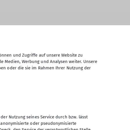
ochen. Leider hatte der Wettergott etwas
önnen und Zugriffe auf unsere Website zu
ale Medien, Werbung und Analysen weiter. Unsere
nderung ab. So starteten 9
ben oder die sie im Rahmen Ihrer Nutzung der
erd Unruh dabei unser ältester
ach, wo wir abschließend noch zum Essen
 der Nutzung seines Service durch bzw. lässt
n anonymisierte oder pseudonymisierte
Zweck, den Service der verantwortlichen Stelle