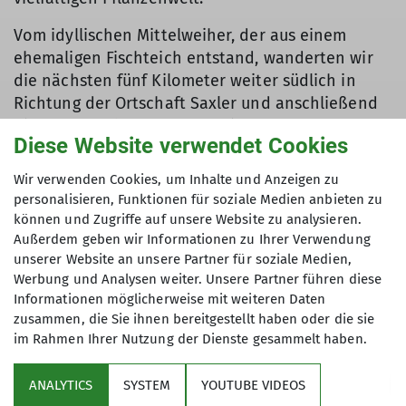
Vom idyllischen Mittelweiher, der aus einem
ehemaligen Fischteich entstand, wanderten wir
die nächsten fünf Kilometer weiter südlich in
Richtung der Ortschaft Saxler und anschließend
bis an das Pulvermaar, das wir nach guten 8,5
Diese Website verwendet Cookies
Kilometern erreichten.
Für die Mittagspause hatte Ursula eine Stelle am
Wir verwenden Cookies, um Inhalte und Anzeigen zu
südlichen Ufer des Pulvermaar, beim
personalisieren, Funktionen für soziale Medien anbieten zu
sogenannten Lastahuddelhuppen (Laster-
können und Zugriffe auf unsere Website zu analysieren.
Problem-Haufen), ausgewählt. Wir konnten wenig
Außerdem geben wir Informationen zu Ihrer Verwendung
unserer Website an unsere Partner für soziale Medien,
zum bereits existierenden Steinhaufen,
Werbung und Analysen weiter. Unsere Partner führen diese
stellvertretend für persönliche Laster und
Informationen möglicherweise mit weiteren Daten
Probleme, beitragen und genossen stattdessen
zusammen, die Sie ihnen bereitgestellt haben oder die sie
bei unserer Rast die Aussicht auf den ruhigen
im Rahmen Ihrer Nutzung der Dienste gesammelt haben.
See.
Am gegenüberliegenden Ufer war das
ANALYTICS
SYSTEM
YOUTUBE VIDEOS
Naturschwimmbad zu sehen. Ursula verwöhnte