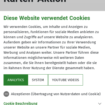
Diese Website verwendet Cookies
16.10.2023
Wir verwenden Cookies, um Inhalte und Anzeigen zu
personalisieren, Funktionen für soziale Medien anbieten zu
Bouldern
Klettern
DAV Koblenz
Vergünstigungen
können und Zugriffe auf unsere Website zu analysieren.
Außerdem geben wir Informationen zu Ihrer Verwendung
unserer Website an unsere Partner für soziale Medien,
Werbung und Analysen weiter. Unsere Partner führen diese
Mitglieder des DAV Koblenz können über die
Informationen möglicherweise mit weiteren Daten
Geschäftsstelle ermäßigte Eintrittskarten für die
zusammen, die Sie ihnen bereitgestellt haben oder die sie
Kletter- und Boulderhalle
Chimpanzodrome
in
im Rahmen Ihrer Nutzung der Dienste gesammelt haben.
Frechen beziehen. Eine reguläre 11er-Karte für
Erwachsene kostet 165,00€, wir können euch die
ANALYTICS
SYSTEM
YOUTUBE VIDEOS
Karte für 125,00€ anbieten.
Akzeptieren (Übertragung von Nutzerdaten und Cookie)
Gebucht werden kann die Karte unter dem unten
stehenden Link. Tragt euch in das Formular ein
Cookie Beschreibung