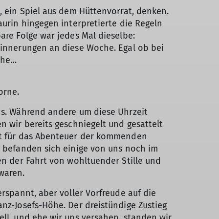
, ein Spiel aus dem Hüttenvorrat, denken.
aurin hingegen interpretierte die Regeln
are Folge war jedes Mal dieselbe:
Erinnerungen an diese Woche. Egal ob bei
che…
orne.
ns. Während andere um diese Uhrzeit
n wir bereits geschniegelt und gesattelt
it für das Abenteuer der kommenden
g befanden sich einige von uns noch im
en der Fahrt von wohltuender Stille und
waren.
erspannt, aber voller Vorfreude auf die
nz-Josefs-Höhe. Der dreistündige Zustieg
ell, und ehe wir uns versahen, standen wir