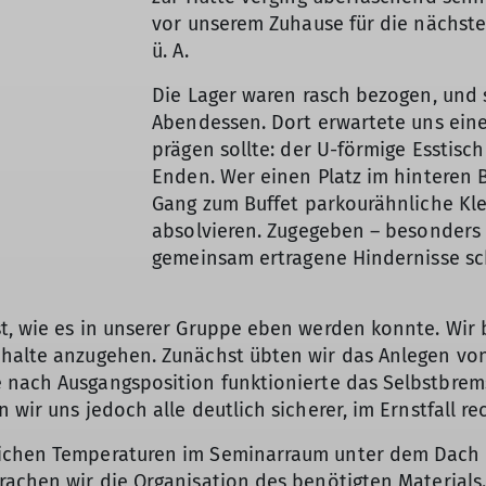
vor unserem Zuhause für die nächste
ü. A.
Die Lager waren rasch bezogen, und
Abendessen. Dort erwartete uns eine
prägen sollte: der U-förmige Esstis
Enden. Wer einen Platz im hinteren B
Gang zum Buffet parkourähnliche Kle
absolvieren. Zugegeben – besonders 
gemeinsam ertragene Hindernisse s
st, wie es in unserer Gruppe eben werden konnte. Wi
nhalte anzugehen. Zunächst übten wir das Anlegen vo
 nach Ausgangsposition funktionierte das Selbstbre
 wir uns jedoch alle deutlich sicherer, im Ernstfall 
lichen Temperaturen im Seminarraum unter dem Dach d
rachen wir die Organisation des benötigten Materials