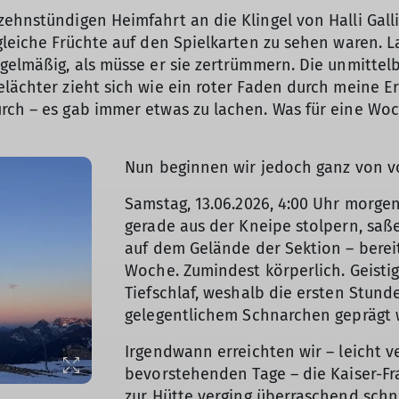
zehnstündigen Heimfahrt an die Klingel von Halli Galli
gleiche Früchte auf den Spielkarten zu sehen waren. L
gelmäßig, als müsse er sie zertrümmern. Die unmittelb
elächter zieht sich wie ein roter Faden durch meine 
urch – es gab immer etwas zu lachen. Was für eine Wo
Nun beginnen wir jedoch ganz von v
Samstag, 13.06.2026, 4:00 Uhr morge
gerade aus der Kneipe stolpern, saße
auf dem Gelände der Sektion – bere
Woche. Zumindest körperlich. Geisti
Tiefschlaf, weshalb die ersten Stund
gelegentlichem Schnarchen geprägt 
Irgendwann erreichten wir – leicht v
bevorstehenden Tage – die Kaiser-Fra
zur Hütte verging überraschend schn