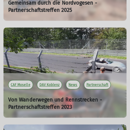
Gemeinsam durch die Nordvogesen -
Partnerschaftstreffen 2025
13.10.2024
Das diesjährige Treffen wurde mit gleicher Philosophie
wie in den vorangegangenen Jahren fortgesetzt, nämlich
mit der Erhaltung der deutsch-französischen
Freundschaft, der Vertiefung unserer gemeinsamen
Verbindungen und dem Austausch über den Bergsport.
mehr erfahren
CAF Moselle
DAV Koblenz
News
Partnerschaft
Von Wanderwegen und Rennstrecken -
Partnerschaftstreffen 2023
22.10.2023
Mitte September waren unsere französischen