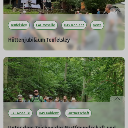
mehr erfahren
Teufelsley
CAF Moselle
DAV Koblenz
News
Hüttenjubiläum Teufelsley
18.09.2023
Am 16. September feierte unsere Sektion -
coronabedingt mit zwei Jahren Verspätung - das 60-
jährige Bestehen der geliebten Selbstversorger-Hütte
Teufelsley in der Eifel bei Dümpelfeld.
mehr erfahren
CAF Moselle
DAV Koblenz
Partnerschaft