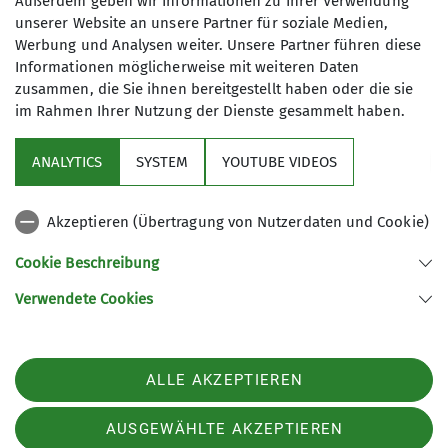
Außerdem geben wir Informationen zu Ihrer Verwendung
unserer Website an unsere Partner für soziale Medien,
Wandern
Westerwald
Werbung und Analysen weiter. Unsere Partner führen diese
Informationen möglicherweise mit weiteren Daten
zusammen, die Sie ihnen bereitgestellt haben oder die sie
im Rahmen Ihrer Nutzung der Dienste gesammelt haben.
Sektion
ANALYTICS
SYSTEM
YOUTUBE VIDEOS
Programm
Akzeptieren (Übertragung von Nutzerdaten und Cookie)
DAV
Cookie Beschreibung
Verwendete Cookies
Sektion Koblenz des Deutschen Alpenvereins e.V.
Kolonnenweg 7
56077 Koblenz
Telefon +4926179452
ALLE AKZEPTIEREN
Kontakt
AUSGEWÄHLTE AKZEPTIEREN