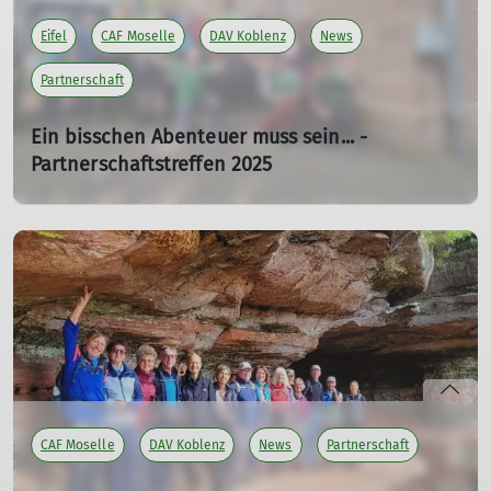
Eifel
CAF Moselle
DAV Koblenz
News
Partnerschaft
Ein bisschen Abenteuer muss sein... -
Partnerschaftstreffen 2025
27.10.2025
Das Partnerschaftstreffen des CAF Moselle und des DAV
Koblenz fand in diesem Jahr in der Eifel statt - gefördert
vom Deutsch-Französischen Bürgerfonds.
mehr erfahren
CAF Moselle
DAV Koblenz
News
Partnerschaft