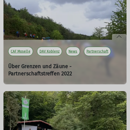
Freund*innen zu Gast in der Eifel. Es ist immer wieder
schön zu merken, wie herzlich die Freundschaft ist!
mehr erfahren
CAF Moselle
DAV Koblenz
News
Partnerschaft
Über Grenzen und Zäune -
Partnerschaftstreffen 2022
10.09.2022
Das Partnerschaftstreffen mit unseren Freund*innen
vom CAF Moselle (Club Alpine Français, dt.: Französischer
Verband der Alpen- und Bergvereine) fand in diesem
Jahr als gemeinsames Wanderwochenende in Luxemburg
statt.